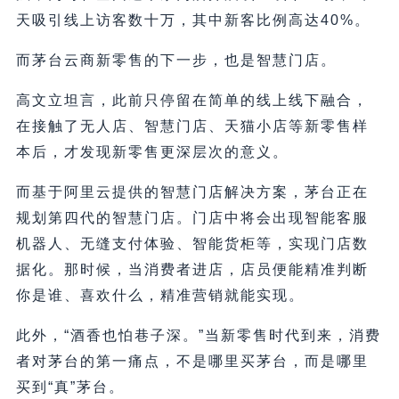
天吸引线上访客数十万，其中新客比例高达40%。
而茅台云商新零售的下一步，也是智慧门店。
高文立坦言，此前只停留在简单的线上线下融合，
在接触了无人店、智慧门店、天猫小店等新零售样
本后，才发现新零售更深层次的意义。
而基于阿里云提供的智慧门店解决方案，茅台正在
规划第四代的智慧门店。门店中将会出现智能客服
机器人、无缝支付体验、智能货柜等，实现门店数
据化。那时候，当消费者进店，店员便能精准判断
你是谁、喜欢什么，精准营销就能实现。
此外，“酒香也怕巷子深。”当新零售时代到来，消费
者对茅台的第一痛点，不是哪里买茅台，而是哪里
买到“真”茅台。