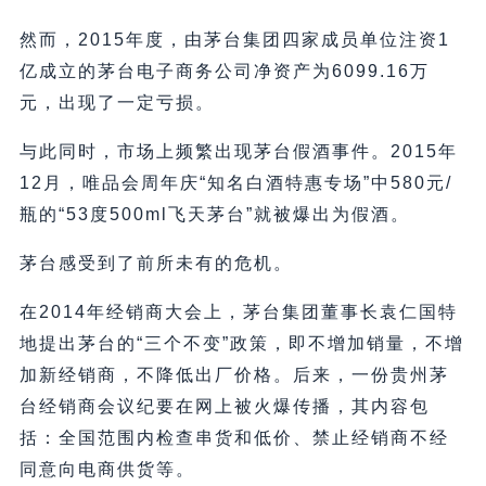
然而，2015年度，由茅台集团四家成员单位注资1
亿成立的茅台电子商务公司净资产为6099.16万
元，出现了一定亏损。
与此同时，市场上频繁出现茅台假酒事件。2015年
12月，唯品会周年庆“知名白酒特惠专场”中580元/
瓶的“53度500ml飞天茅台”就被爆出为假酒。
茅台感受到了前所未有的危机。
在2014年经销商大会上，茅台集团董事长袁仁国特
地提出茅台的“三个不变”政策，即不增加销量，不增
加新经销商，不降低出厂价格。后来，一份贵州茅
台经销商会议纪要在网上被火爆传播，其内容包
括：全国范围内检查串货和低价、禁止经销商不经
同意向电商供货等。