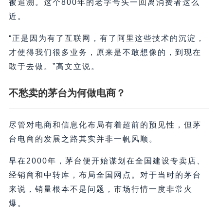
被追溯。这个800年的老字号头一回离消费者这么
近。
“正是因为有了互联网，有了阿里这些技术的沉淀，
才使得我们很多业务，原来是不敢想像的，到现在
敢于去做。”高文立说。
不愁卖的茅台为何做电商？
尽管对电商和信息化布局有着超前的预见性，但茅
台电商的发展之路其实并非一帆风顺。
早在2000年，茅台便开始谋划在全国建设专卖店、
经销商和中转库，布局全国网点。对于当时的茅台
来说，销量根本不是问题，市场行情一度非常火
爆。