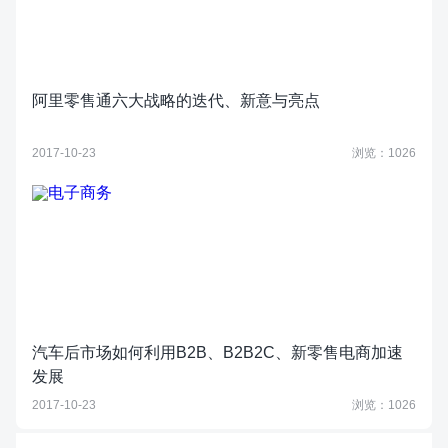
阿里零售通六大战略的迭代、新意与亮点
2017-10-23
浏览：1026
汽车后市场如何利用B2B、B2B2C、新零售电商加速
发展
2017-10-23
浏览：1026